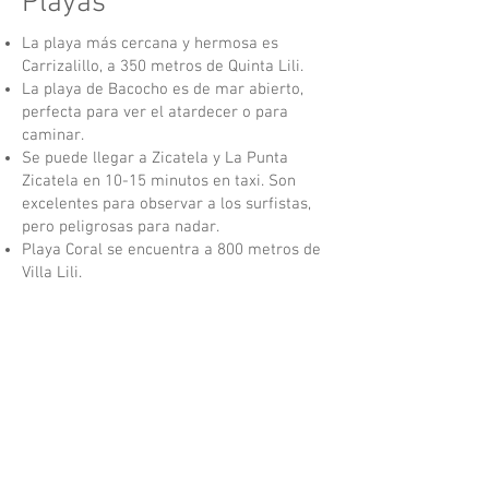
Playas
La playa más cercana y hermosa es
Carrizalillo, a 350 metros de Quinta Lili.
La playa de Bacocho es de mar abierto,
perfecta para ver el atardecer o para
caminar.
Se puede llegar a Zicatela y La Punta
Zicatela en 10-15 minutos en taxi. Son
excelentes para observar a los surfistas,
pero peligrosas para nadar.
Playa Coral se encuentra a 800 metros de
Villa Lili.
Los taxis en la ciudad cuestan entre 80 y
100 pesos.
Podemos ayudarle a reservar cualquier
tour, restaurante o taxi. Si no conocemos
el lugar, podemos ayudarle a investigar.